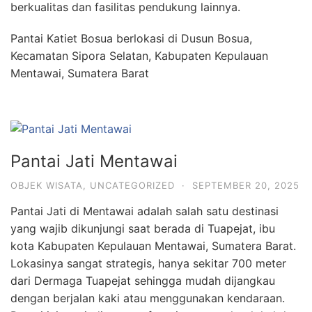
berkualitas dan fasilitas pendukung lainnya.
Pantai Katiet Bosua berlokasi di Dusun Bosua,
Kecamatan Sipora Selatan, Kabupaten Kepulauan
Mentawai, Sumatera Barat
Pantai Jati Mentawai
OBJEK WISATA
,
UNCATEGORIZED
·
SEPTEMBER 20, 2025
Pantai Jati di Mentawai adalah salah satu destinasi
yang wajib dikunjungi saat berada di Tuapejat, ibu
kota Kabupaten Kepulauan Mentawai, Sumatera Barat.
Lokasinya sangat strategis, hanya sekitar 700 meter
dari Dermaga Tuapejat sehingga mudah dijangkau
dengan berjalan kaki atau menggunakan kendaraan.