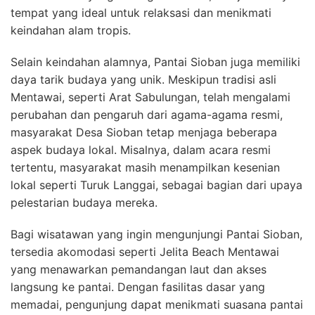
tempat yang ideal untuk relaksasi dan menikmati
keindahan alam tropis.
Selain keindahan alamnya, Pantai Sioban juga memiliki
daya tarik budaya yang unik. Meskipun tradisi asli
Mentawai, seperti Arat Sabulungan, telah mengalami
perubahan dan pengaruh dari agama-agama resmi,
masyarakat Desa Sioban tetap menjaga beberapa
aspek budaya lokal. Misalnya, dalam acara resmi
tertentu, masyarakat masih menampilkan kesenian
lokal seperti Turuk Langgai, sebagai bagian dari upaya
pelestarian budaya mereka.
Bagi wisatawan yang ingin mengunjungi Pantai Sioban,
tersedia akomodasi seperti Jelita Beach Mentawai
yang menawarkan pemandangan laut dan akses
langsung ke pantai. Dengan fasilitas dasar yang
memadai, pengunjung dapat menikmati suasana pantai