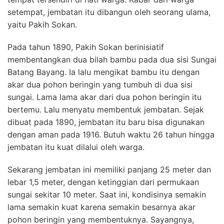
setempat, jembatan itu dibangun oleh seorang ulama,
yaitu Pakih Sokan.
Pada tahun 1890, Pakih Sokan berinisiatif
membentangkan dua bilah bambu pada dua sisi Sungai
Batang Bayang. Ia lalu mengikat bambu itu dengan
akar dua pohon beringin yang tumbuh di dua sisi
sungai. Lama lama akar dari dua pohon beringin itu
bertemu. Lalu menyatu membentuk jembatan. Sejak
dibuat pada 1890, jembatan itu baru bisa digunakan
dengan aman pada 1916. Butuh waktu 26 tahun hingga
jembatan itu kuat dilalui oleh warga.
Sekarang jembatan ini memiliki panjang 25 meter dan
lebar 1,5 meter, dengan ketinggian dari permukaan
sungai sekitar 10 meter. Saat ini, kondisinya semakin
lama semakin kuat karena semakin besarnya akar
pohon beringin yang membentuknya. Sayangnya,