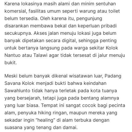
Karena lokasinya masih alami dan minim sentuhan
komersial, fasilitas umum seperti warung atau toilet
belum tersedia. Oleh karena itu, pengunjung
disarankan membawa bekal dan keperluan pribadi
secukupnya. Akses jalan menuju lokasi juga belum
banyak dipetakan secara digital, sehingga penting
untuk bertanya langsung pada warga sekitar Kolok
Nantuo atau Talawi agar tidak tersesat di jalur menuju
bukit.
Meski belum banyak dikenal wisatawan luar, Padang
Savana Kolok menjadi bukti bahwa keindahan
Sawahlunto tidak hanya terletak pada kota tuanya
yang bersejarah, tetapi juga pada bentang alamnya
yang luar biasa. Tempat ini sangat cocok bagi pecinta
alam, penyuka hiking ringan, maupun mereka yang
sekadar ingin “healing” di alam terbuka dengan
suasana yang tenang dan damai.