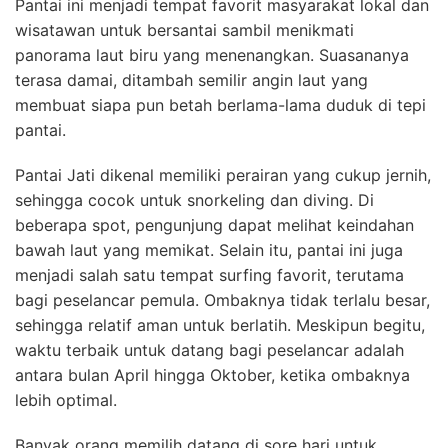
Pantai ini menjadi tempat favorit masyarakat lokal dan
wisatawan untuk bersantai sambil menikmati
panorama laut biru yang menenangkan. Suasananya
terasa damai, ditambah semilir angin laut yang
membuat siapa pun betah berlama-lama duduk di tepi
pantai.
Pantai Jati dikenal memiliki perairan yang cukup jernih,
sehingga cocok untuk snorkeling dan diving. Di
beberapa spot, pengunjung dapat melihat keindahan
bawah laut yang memikat. Selain itu, pantai ini juga
menjadi salah satu tempat surfing favorit, terutama
bagi peselancar pemula. Ombaknya tidak terlalu besar,
sehingga relatif aman untuk berlatih. Meskipun begitu,
waktu terbaik untuk datang bagi peselancar adalah
antara bulan April hingga Oktober, ketika ombaknya
lebih optimal.
Banyak orang memilih datang di sore hari untuk