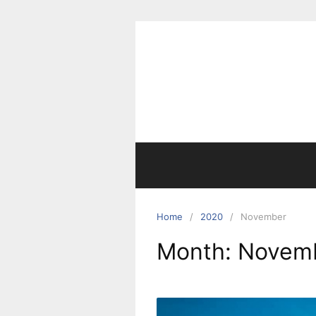
Skip
to
content
Home
2020
November
Month:
Novem