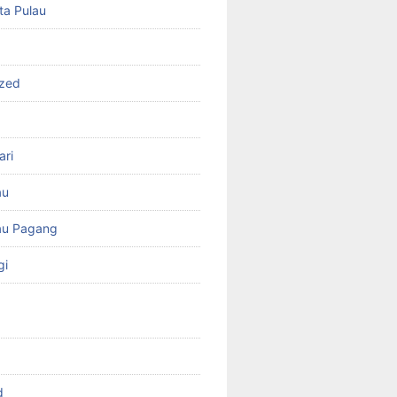
ta Pulau
ized
ari
au
au Pagang
gi
d