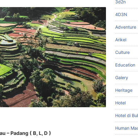
3d2n
4D3N
Adventure
Arikel
Culture
Education
Galery
Heritage
Hotel
Hotel di Bu
Human Ma
au – Padang ( B, L, D )