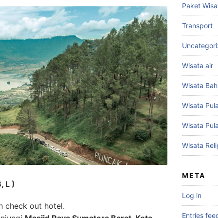
Paket Wisa
Transport
Uncategor
Wisata air
Wisata Bah
Wisata Pul
Wisata Pul
Wisata Reli
META
, L )
Log in
n check out hotel.
Entries fee