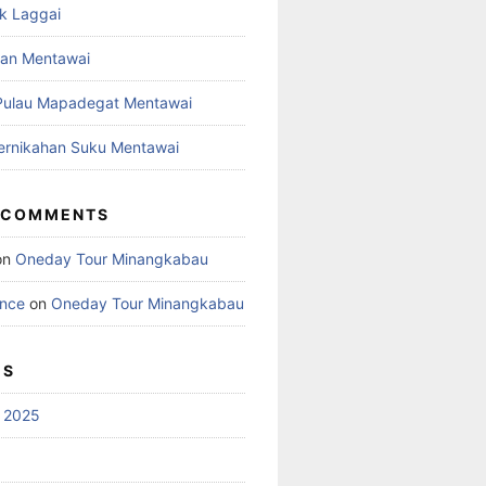
uk Laggai
ban Mentawai
Pulau Mapadegat Mentawai
ernikahan Suku Mentawai
 COMMENTS
on
Oneday Tour Minangkabau
ance
on
Oneday Tour Minangkabau
ES
 2025