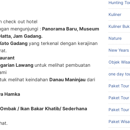
Hunting To
Kuliner
n check out hotel
Kuliner Buk
engan mengunjungi :
Panorama Baru, Museum
Hatta, Jam Gadang.
Nature
Koto Gadang
yang terkenal dengan kerajinan
New Years
at.
taurant
Objek Wisa
garian Lawang
untuk melihat pembuatan
ami
one day to
tuk melihat keindahan
Danau Maninjau
dari
Paket Tour
a Hamka
Paket Tour
Ombak / Ikan Bakar Khatib/ Sederhana
Paket Tou
Paket Wisat
hat.