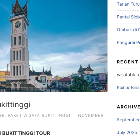
Tarian Tur
Pantai Sio
Ombak di 
Pangurei P
RECENT
wisatabkt
Κωδικ Bin
kittinggi
ARCHIV
GE
,
PAKET WISATA BUKITTINGGI
·
NOVEMBER
September
July 2025
 BUKITTINGGI TOUR