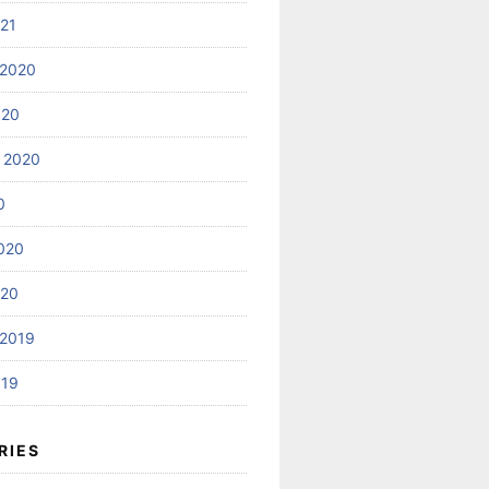
021
 2020
020
 2020
0
020
020
2019
019
RIES