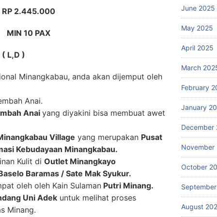
June 2025
RP 2.445.000
May 2025
MIN 10 PAX
April 2025
 ( L,D )
March 202
sional Minangkabau, anda akan dijemput oleh
February 2
Lembah Anai.
January 2
Lembah Anai
yang diyakini bisa membuat awet
December 
Minangkabau Village
yang merupakan
Pusat
November
masi Kebudayaan Minangkabau.
nan Kulit di
Outlet Minangkayo
October 2
Baselo Baramas / Sate Mak Syukur.
pat oleh oleh Kain Sulaman
Putri Minang.
September
ndang Uni Adek
untuk melihat proses
August 20
s Minang.