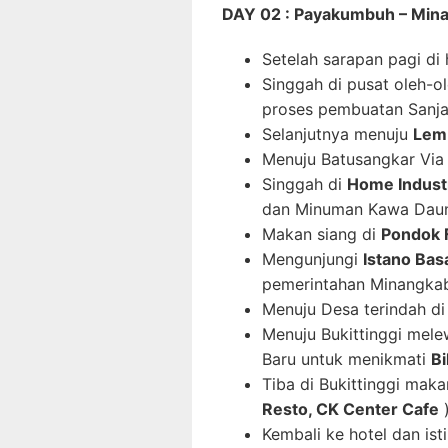
DAY 02 : Payakumbuh – Minan
Setelah sarapan pagi di 
Singgah di pusat oleh-o
proses pembuatan Sanjai
Selanjutnya menuju
Lem
Menuju Batusangkar Via
Singgah di
Home Industr
dan Minuman Kawa Dau
Makan siang di
Pondok 
Mengunjungi
Istano Ba
pemerintahan Minangka
Menuju Desa terindah di
Menuju Bukittinggi mele
Baru untuk menikmati
Bi
Tiba di Bukittinggi mak
Resto, CK Center Cafe
Kembali ke hotel dan ist