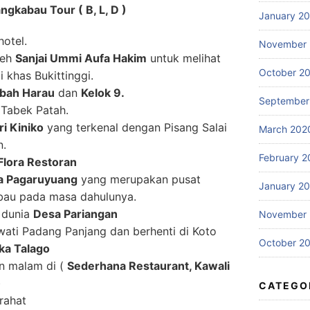
gkabau Tour ( B, L, D )
January 2
hotel.
November
leh
Sanjai Ummi Aufa Hakim
untuk melihat
October 2
 khas Bukittinggi.
bah Harau
dan
Kelok 9.
September
 Tabek Patah.
i Kiniko
yang terkenal dengan Pisang Salai
March 202
n.
February 2
Flora Restoran
sa Pagaruyuang
yang merupakan pusat
January 2
bau pada masa dahulunya.
 dunia
Desa Pariangan
November 
wati Padang Panjang dan berhenti di Koto
October 2
ka Talago
an malam di (
Sederhana Restaurant, Kawali
)
CATEGO
irahat