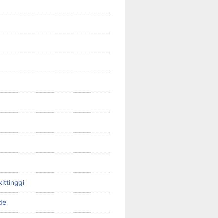
kittinggi
de