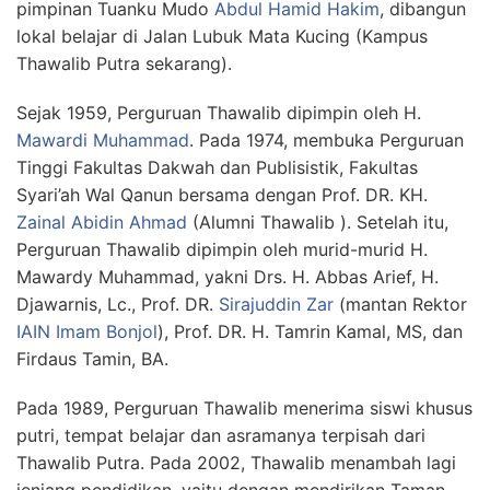
pimpinan Tuanku Mudo
Abdul Hamid Hakim
, dibangun
lokal belajar di Jalan Lubuk Mata Kucing (Kampus
Thawalib Putra sekarang).
Sejak 1959, Perguruan Thawalib dipimpin oleh H.
Mawardi Muhammad
. Pada 1974, membuka Perguruan
Tinggi Fakultas Dakwah dan Publisistik, Fakultas
Syari’ah Wal Qanun bersama dengan Prof. DR. KH.
Zainal Abidin Ahmad
(Alumni Thawalib ). Setelah itu,
Perguruan Thawalib dipimpin oleh murid-murid H.
Mawardy Muhammad, yakni Drs. H. Abbas Arief, H.
Djawarnis, Lc., Prof. DR.
Sirajuddin Zar
(mantan Rektor
IAIN Imam Bonjol
), Prof. DR. H. Tamrin Kamal, MS, dan
Firdaus Tamin, BA.
Pada 1989, Perguruan Thawalib menerima siswi khusus
putri, tempat belajar dan asramanya terpisah dari
Thawalib Putra. Pada 2002, Thawalib menambah lagi
jenjang pendidikan, yaitu dengan mendirikan Taman