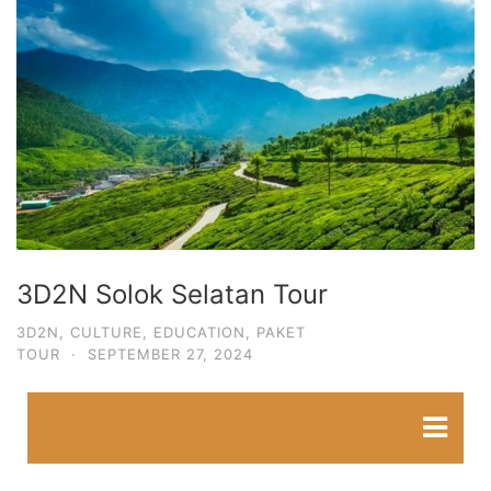
3D2N Solok Selatan Tour
3D2N
,
CULTURE
,
EDUCATION
,
PAKET
TOUR
·
SEPTEMBER 27, 2024