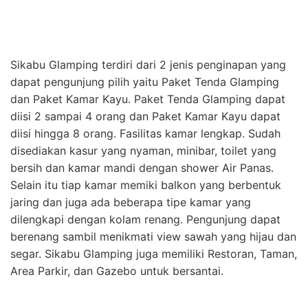
Sikabu Glamping terdiri dari 2 jenis penginapan yang
dapat pengunjung pilih yaitu Paket Tenda Glamping
dan Paket Kamar Kayu. Paket Tenda Glamping dapat
diisi 2 sampai 4 orang dan Paket Kamar Kayu dapat
diisi hingga 8 orang. Fasilitas kamar lengkap. Sudah
disediakan kasur yang nyaman, minibar, toilet yang
bersih dan kamar mandi dengan shower Air Panas.
Selain itu tiap kamar memiki balkon yang berbentuk
jaring dan juga ada beberapa tipe kamar yang
dilengkapi dengan kolam renang. Pengunjung dapat
berenang sambil menikmati view sawah yang hijau dan
segar. Sikabu Glamping juga memiliki Restoran, Taman,
Area Parkir, dan Gazebo untuk bersantai.