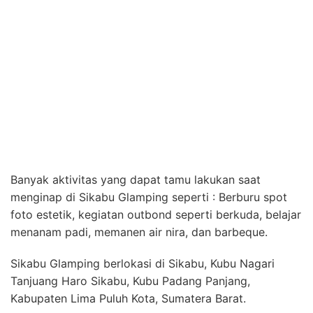
Banyak aktivitas yang dapat tamu lakukan saat
menginap di Sikabu Glamping seperti : Berburu spot
foto estetik, kegiatan outbond seperti berkuda, belajar
menanam padi, memanen air nira, dan barbeque.
Sikabu Glamping berlokasi di Sikabu, Kubu Nagari
Tanjuang Haro Sikabu, Kubu Padang Panjang,
Kabupaten Lima Puluh Kota, Sumatera Barat.