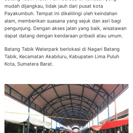
mudah dijangkau, tidak jauh dari pusat kota
Payakumbuh. Tempat ini dikelilingi oleh keindahan
alam, memberikan suasana yang sejuk dan asri bagi
pengunjung. Dengan akses jalan yang baik, wisatawan
dapat datang dengan kendaraan pribadi atau umum.
Batang Tabik Waterpark berlokasi di Nagari Batang
Tabik, Kecamatan Akabiluru, Kabupaten Lima Puluh
Kota, Sumatera Barat.