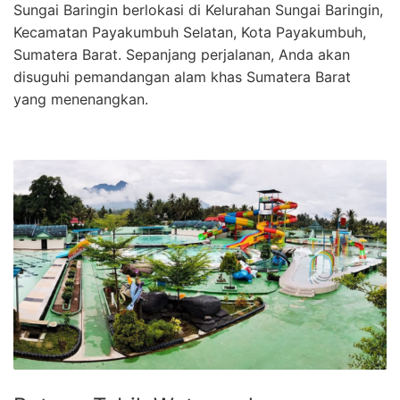
Sungai Baringin berlokasi di Kelurahan Sungai Baringin,
Kecamatan Payakumbuh Selatan, Kota Payakumbuh,
Sumatera Barat. Sepanjang perjalanan, Anda akan
disuguhi pemandangan alam khas Sumatera Barat
yang menenangkan.