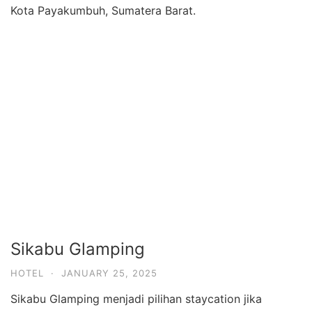
Kota Payakumbuh, Sumatera Barat.
Sikabu Glamping
HOTEL
·
JANUARY 25, 2025
Sikabu Glamping menjadi pilihan staycation jika