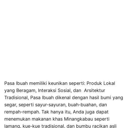
Pasa Ibuah memiliki keunikan seperti: Produk Lokal
yang Beragam, Interaksi Sosial, dan Arsitektur
Tradisional, Pasa Ibuah dikenal dengan hasil bumi yang
segar, seperti sayur-sayuran, buah-buahan, dan
rempah-rempah. Tak hanya itu, Anda juga dapat
menemukan makanan khas Minangkabau seperti
lamang, kue-kue tradisional, dan bumbu racikan asli