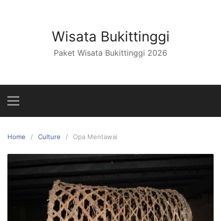
Skip
to
content
Wisata Bukittinggi
Paket Wisata Bukittinggi 2026
Home
Culture
Opa Mentawai