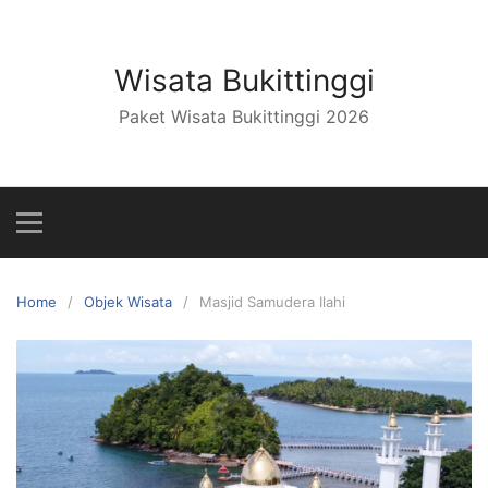
Skip
to
content
Wisata Bukittinggi
Paket Wisata Bukittinggi 2026
Home
Objek Wisata
Masjid Samudera Ilahi