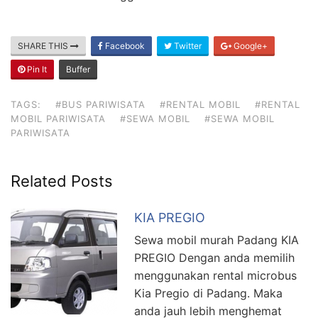
SHARE THIS
Facebook
Twitter
Google+
Pin It
Buffer
TAGS:
#BUS PARIWISATA
#RENTAL MOBIL
#RENTAL
MOBIL PARIWISATA
#SEWA MOBIL
#SEWA MOBIL
PARIWISATA
Related Posts
KIA PREGIO
Sewa mobil murah Padang KIA
PREGIO Dengan anda memilih
menggunakan rental microbus
Kia Pregio di Padang. Maka
anda jauh lebih menghemat