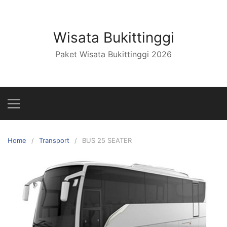
Skip
to
content
Wisata Bukittinggi
Paket Wisata Bukittinggi 2026
Home
Transport
BUS 25 SEATER