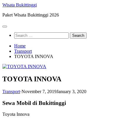
Skip
Wisata Bukittinggi
to
Paket Wisata Bukittinggi 2026
content
Search
for:
Home
Transport
TOYOTA INNOVA
TOYOTA INNOVA
Transport
·
November 7, 2019
January 3, 2020
Sewa Mobil di Bukittinggi
Toyota Innova