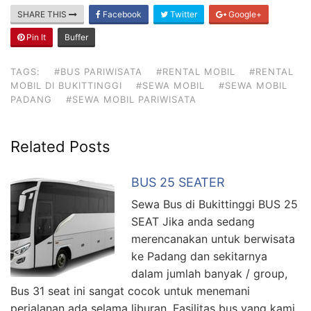
SHARE THIS
Facebook
Twitter
Google+
Pin It
Buffer
TAGS:
#BUS PARIWISATA
#RENTAL MOBIL
#RENTAL
MOBIL DI BUKITTINGGI
#SEWA MOBIL
#SEWA MOBIL
PADANG
#SEWA MOBIL PARIWISATA
Related Posts
BUS 25 SEATER
Sewa Bus di Bukittinggi BUS 25
SEAT Jika anda sedang
merencanakan untuk berwisata
ke Padang dan sekitarnya
dalam jumlah banyak / group,
Bus 31 seat ini sangat cocok untuk menemani
perjalanan ada selama liburan. Fasilitas bus yang kami