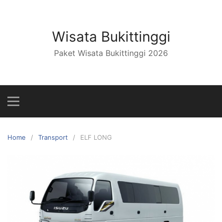
Skip
to
content
Wisata Bukittinggi
Paket Wisata Bukittinggi 2026
Home
Transport
ELF LONG